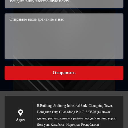
Отправить
B.Building, Jinditong Industrial Park, Changping Town,
Dongguan City, Guangdong P.R.C. 523576 (включая
здание, расположенное в районе города Чанпина, город
Адрес
Донгуан, Китайская Народная Республика)