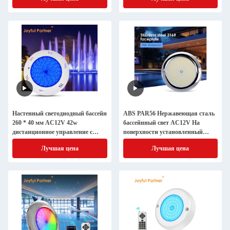
Настенный светодиодный бассейн
ABS PAR56 Нержавеющая сталь
260 * 40 мм AC12V 42w
бассейнный свет AC12V На
дистанционное управление с
поверхности установленный
корпусом ABS современный
SMD LED DIA230MM
Лучшая цена
Лучшая цена
стиль