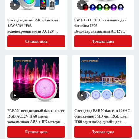
Светодиодный PAR56 бассейн
6W RGB LED Светильник для
18W 35W IP68
бассейна IP68
водонепроницаемая AC12V
Водонепроницаемый AC12V
нержавеющая сталь Для
Материал корпуса ABS Диаметр
Лучшая цена
Лучшая цена
открытых бассейнов
110 мм 152 мм
PAR56 светодиодный бассейн свет
Светодиод PAR56 бассейн 12VAC
RGB AC12V IP68 смола
обновление SMD чип RGB цвет
заполненная ABS + ПК материал
IP68 один набор дизайн для
DIA152 * 26 мм Угол луча 120
бетонного бассейна
Лучшая цена
Лучшая цена
градусов