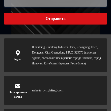
Отправить
B.Building, Jinditong Industrial Park, Changping Town,
Dongguan City, Guangdong P.R.C. 523576 (включая
здание, расположенное в районе города Чанпина, город
Адрес
Донгуан, Китайская Народная Республика)
sales@jp-lighting.com
Электронная
почта