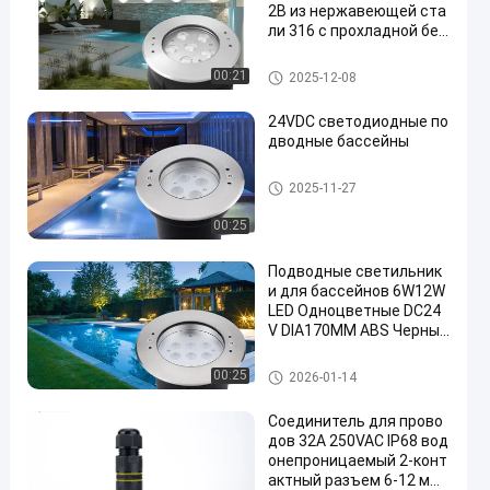
2В из нержавеющей ста
ли 316 с прохладной бел
ой с пластиковой подве
ской для бассейна
Подводный свет бассейна
00:21
2025-12-08
24VDC светодиодные по
дводные бассейны
Подводный свет бассейна
2025-11-27
00:25
Подводные светильник
и для бассейнов 6W12W
LED Одноцветные DC24
V DIA170MM ABS Черный
задний короб
Подводный свет бассейна
00:25
2026-01-14
Соединитель для прово
дов 32A 250VAC IP68 вод
онепроницаемый 2-конт
актный разъем 6-12 мм