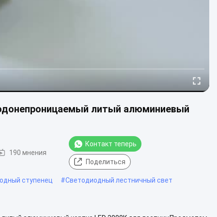
 водонепроницаемый литый алюминиевый
Контакт теперь
190 мнения
Поделиться
одный ступенец
#
Светодиодный лестничный свет