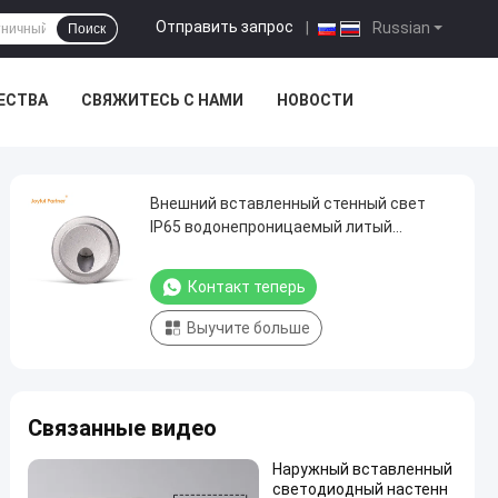
Отправить запрос
|
Russian
Поиск
ЕСТВА
СВЯЖИТЕСЬ С НАМИ
НОВОСТИ
Внешний вставленный стенный свет
IP65 водонепроницаемый литый
алюминиевый корпус LED 3000K для
лестниц
Контакт теперь
Выучите больше
Связанные видео
Наружный вставленный
светодиодный настенн