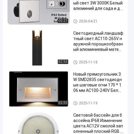
ый свет 3W 3000K Белый
алюминий для сада и дв
ора
Светодиодный настенный св
00:21
2026-04-21
етильник
Светодиодный ландшаф
тный свет AC110-265V н
аружной порошкообразн
ый алюминиевый матер
иал OSRAM LED 10W Бол
ярный свет наружной
Светодиодный газонный све
02:56
2025-11-18
т
Новый прямоугольник 3
W SMD2835 светодиодн
ые шаговые огни 170 * 1
06 мм AC100-240V Белы
й цвет 3000K
Светодиодный настенный св
02:53
2025-11-19
етильник
Световой бассейн для б
ассейна IP68 Изменение
цвета AC12V смолой зап
олненный плоский RGB D